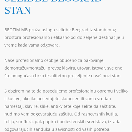
STAN
BEOTIM MB pruža uslugu selidbe Beograd iz stambenog
prostora profesionalno i efikasno od-do željene destinacije u
vreme kada vama odgovara.
Naše profesionalno osoblje obučeno za pakovanje,
demontažu/montažu, prevoz klavira, utovar, istovar, sve ono
što omogućava brzo i kvalitetno preseljenje u vaš novi stan.
S obzirom na to da posedujemo profesionalnu opremu i veliko
iskustvo, ukoliko posedujete skupocen ili vama vredan
nameštaj, klavire, slike, antikvitete koje želite da zaštitite,
nudimo Vam odgovarajuću zaštitu. Od raznovrsnih kutija,
folija, sunđera, pak papira i poliestenskih sredstava, izrada
odgovarajucih sanduka u zavisnosti od vaših potreba.