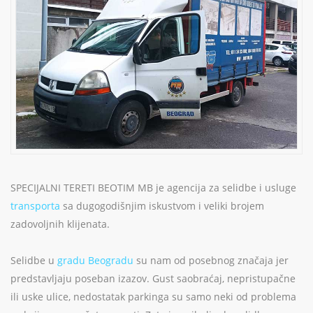
SPECIJALNI TERETI BEOTIM MB je agencija za selidbe i usluge
transporta
sa dugogodišnjim iskustvom i veliki brojem
zadovoljnih klijenata.
Selidbe u
gradu Beogradu
su nam od posebnog značaja jer
predstavljaju poseban izazov. Gust saobraćaj, nepristupačne
ili uske ulice, nedostatak parkinga su samo neki od problema