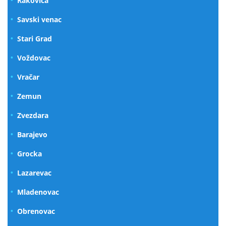
Rakovica
Savski venac
Stari Grad
Voždovac
Vračar
Zemun
Zvezdara
Barajevo
Grocka
Lazarevac
Mladenovac
Obrenovac