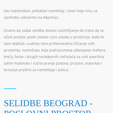
Sav nepotreban, pohaban nameštaj i stvari koje nisu za
upotrebu odvozimo na deponiju.
Znamo da svaka selidba donosi razmišljanje da treba da se
očisti prostor posle izlaska i pre ulaska u prostorije. Kako bi
Vam olakšali, nudimo Vam profesionalno čišćenje svih
prostorija, nameštaja, koja podrazumeva uklanjanje maltera,
kreča, farbe i drugih tvrdokornih nečistoća sa svih površina,
zatim mašinsko i ručno pranje podova, prozora, vrata kao i
brisanje prašine sa nameštaja i polica.
SELIDBE BEOGRAD -