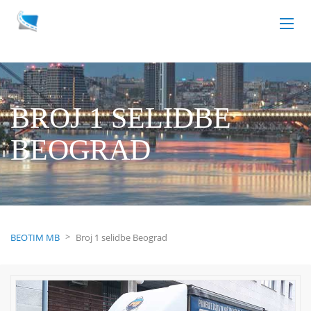
BROJ 1 SELIDBE
BEOGRAD
>
BEOTIM MB
Broj 1 selidbe Beograd