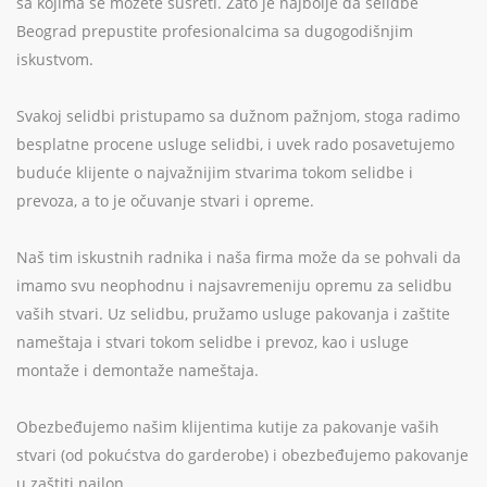
sa kojima se možete susreti. Zato je najbolje da selidbe
Beograd prepustite profesionalcima sa dugogodišnjim
iskustvom.
Svakoj selidbi pristupamo sa dužnom pažnjom, stoga radimo
besplatne procene usluge selidbi, i uvek rado posavetujemo
buduće klijente o najvažnijim stvarima tokom selidbe i
prevoza, a to je očuvanje stvari i opreme.
Naš tim iskustnih radnika i naša firma može da se pohvali da
imamo svu neophodnu i najsavremeniju opremu za selidbu
vaših stvari. Uz selidbu, pružamo usluge pakovanja i zaštite
nameštaja i stvari tokom selidbe i prevoz, kao i usluge
montaže i demontaže nameštaja.
Obezbeđujemo našim klijentima kutije za pakovanje vaših
stvari (od pokućstva do garderobe) i obezbeđujemo pakovanje
u zaštiti najlon.