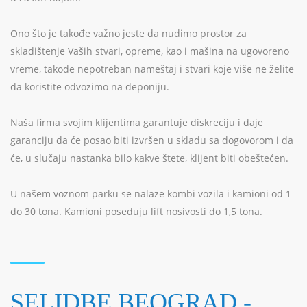
Ono što je takođe važno jeste da nudimo prostor za
skladištenje Vaših stvari, opreme, kao i mašina na ugovoreno
vreme, takođe nepotreban nameštaj i stvari koje više ne želite
da koristite odvozimo na deponiju.
Naša firma svojim klijentima garantuje diskreciju i daje
garanciju da će posao biti izvršen u skladu sa dogovorom i da
će, u slučaju nastanka bilo kakve štete, klijent biti obeštećen.
U našem voznom parku se nalaze kombi vozila i kamioni od 1
do 30 tona. Kamioni poseduju lift nosivosti do 1,5 tona.
SELIDBE BEOGRAD -