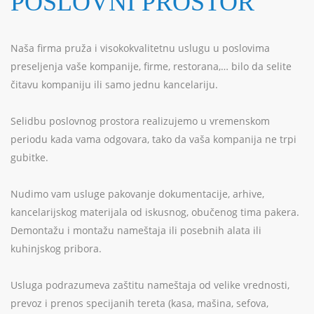
POSLOVNI PROSTOR
Naša firma pruža i visokokvalitetnu uslugu u poslovima
preseljenja vaše kompanije, firme, restorana,… bilo da selite
čitavu kompaniju ili samo jednu kancelariju.
Selidbu poslovnog prostora realizujemo u vremenskom
periodu kada vama odgovara, tako da vaša kompanija ne trpi
gubitke.
Nudimo vam usluge pakovanje dokumentacije, arhive,
kancelarijskog materijala od iskusnog, obučenog tima pakera.
Demontažu i montažu nameštaja ili posebnih alata ili
kuhinjskog pribora.
Usluga podrazumeva zaštitu nameštaja od velike vrednosti,
prevoz i prenos specijanih tereta (kasa, mašina, sefova,