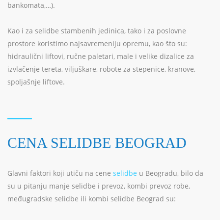
bankomata,…).
Kao i za selidbe stambenih jedinica, tako i za poslovne
prostore koristimo najsavremeniju opremu, kao što su:
hidraulični liftovi, ručne paletari, male i velike dizalice za
izvlačenje tereta, viljuškare, robote za stepenice, kranove,
spoljašnje liftove.
CENA SELIDBE BEOGRAD
Glavni faktori koji utiču na cene
selidbe
u Beogradu, bilo da
su u pitanju manje selidbe i prevoz, kombi prevoz robe,
međugradske selidbe ili kombi selidbe Beograd su: